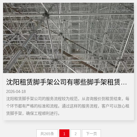
沈阳租赁脚手架公司有哪些脚手架租赁服
2026-04-18
务流程
沈阳租赁脚手架公司的服务流程较为规范，从咨询报价到租赁结束，每
个环节都有严格的标准和流程。通过这样的服务流程，客户可以放心租
赁脚手架，确保工程顺利进行。
共265条
1
2
下一页