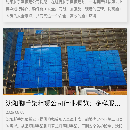
沈阳脚手架搭建公司提醒，在进行脚手架搭建时，一定要严格按照以上
要点进行操作，确保施工安全。同时，加强施工现场的管理，提高施工
人员的安全意识，共同营造一个安全、高效的施工环境。
沈阳脚手架租赁公司行业概览：多样服务
2026-05-08
满足不同需求
沈阳脚手架租赁公司提供的租赁服务类型丰富，能够满足不同施工项目
的需求。从常规脚手架到附着式升降脚手架，再到安全防护设施，沈阳